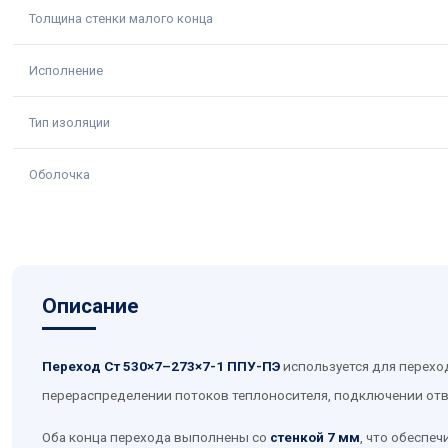
Толщина стенки малого конца
Исполнение
Тип изоляции
Оболочка
Описание
Переход Ст 530×7–273×7-1 ППУ-ПЭ
используется для перехо
перераспределении потоков теплоносителя, подключении отв
Оба конца перехода выполнены со
стенкой 7 мм
, что обеспе