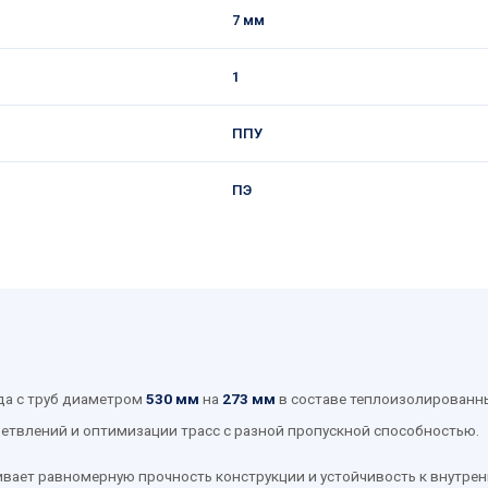
7 мм
1
ППУ
ПЭ
да с труб диаметром
530 мм
на
273 мм
в составе теплоизолированны
етвлений и оптимизации трасс с разной пропускной способностью.
чивает равномерную прочность конструкции и устойчивость к внутр