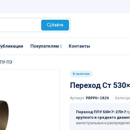
Найти
убликации
Покупателям
Контакты
ППУ-ПЭ
В наличии
Переход Ст 530
Артикул:
PRPPU-1026
·
Категор
Переход ППУ 530×7–273×7
пр
крупного и среднего диаме
магистральных и распределит