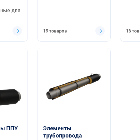
нные для
19 товаров
16 то
ны ППУ
Элементы
трубопровода