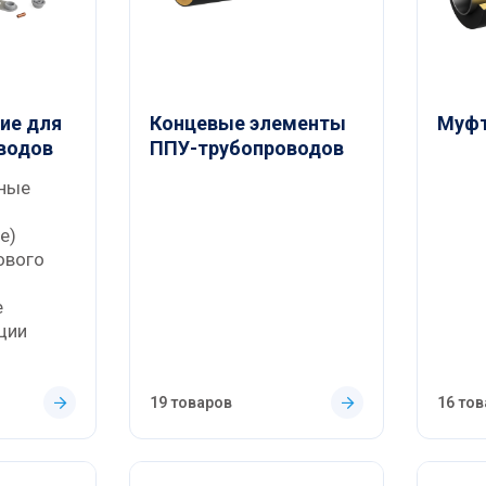
ие для
Концевые элементы
Муф
водов
ППУ-трубопроводов
ные
е)
ового
е
ции
19 товаров
16 то