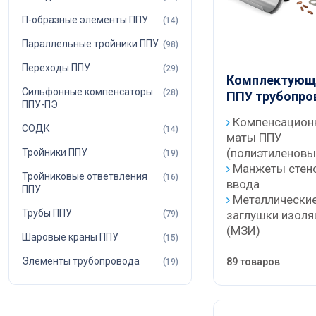
П-образные элементы ППУ
(14)
Параллельные тройники ППУ
(98)
Переходы ППУ
(29)
Комплектующ
Сильфонные компенсаторы
(28)
ППУ трубопро
ППУ-ПЭ
Компенсацион
СОДК
(14)
маты ППУ
(полиэтиленовы
Тройники ППУ
(19)
Манжеты стен
Тройниковые ответвления
(16)
ввода
ППУ
Металлически
Трубы ППУ
заглушки изоля
(79)
(МЗИ)
Шаровые краны ППУ
(15)
Элементы трубопровода
89 товаров
(19)