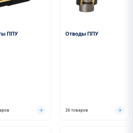
ты ППУ
Отводы ППУ
варов
26 товаров