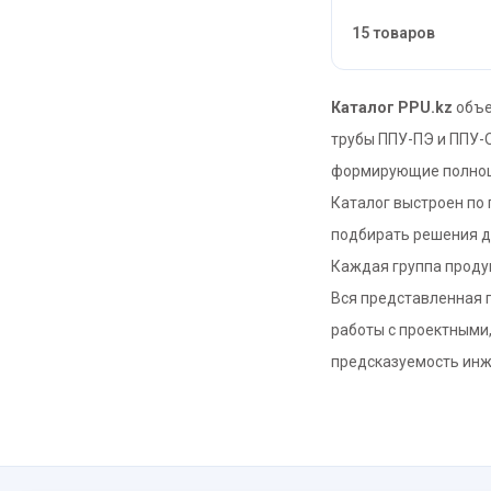
15 товаров
Каталог PPU.kz
объе
трубы ППУ-ПЭ и ППУ-
формирующие полноц
Каталог выстроен по
подбирать решения дл
Каждая группа проду
Вся представленная 
работы с проектными
предсказуемость ин