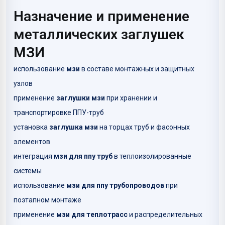
Назначение и применение
металлических заглушек
МЗИ
использование
мзи
в составе монтажных и защитных
узлов
применение
заглушки мзи
при хранении и
транспортировке ППУ-труб
установка
заглушка мзи
на торцах труб и фасонных
элементов
интеграция
мзи для ппу труб
в теплоизолированные
системы
использование
мзи для ппу трубопроводов
при
поэтапном монтаже
применение
мзи для теплотрасс
и распределительных