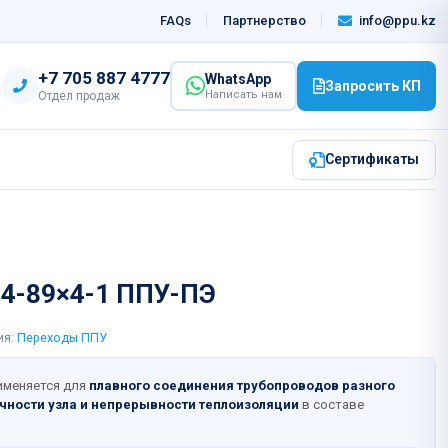
info@ppu.kz
FAQs
Партнерство
‎+7 705 887 4777
WhatsApp
Запросить КП
Написать нам
Отдел продаж
Сертификаты
×4-89×4-1 ППУ-ПЭ
ия:
Переходы ППУ
именяется для
плавного соединения трубопроводов разного
чности узла и непрерывности теплоизоляции
в составе