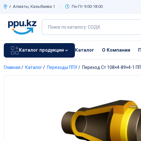
г. Алматы, Казыбаева 1
Пн-Пт 9:00-18:00
Каталог продукции
Каталог
О Компании
П
Главная
/
Каталог
/
Переходы ППУ
/
Переход Ст 108×4-89×4-1 П