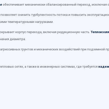
м
обеспечивает механически сбалансированный переход, исключая ос
о позволяет снизить турбулентность потока и повысить эксплуатац
кими температурными нагрузками.
крывает корпус перехода, включая редукционную часть.
Теплоизол
нения диаметра.
агрессивных грунтов и механических воздействий при подземной пр
пловых сетях, а также в инженерных системах, где требуется
надеж