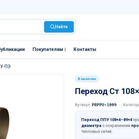
Найти
убликации
Покупателям
Контакты
ПУ-ПЭ
В наличии
Переход Ст 108
Артикул:
PRPPU-1009
·
Категор
Переход ППУ 108×4–89×4
пр
диаметра
с сохранением
про
тепловых сетей.