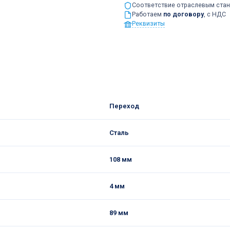
Соответствие отраслевым ста
Работаем
по договору
, с НДС
Реквизиты
Переход
Сталь
108 мм
4 мм
89 мм