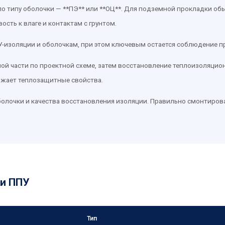
по типу оболочки — **ПЭ** или **ОЦ**. Для подземной прокладки о
ость к влаге и контактам с грунтом.
У-изоляции и оболочкам, при этом ключевым остается соблюдение п
й части по проектной схеме, затем восстановление теплоизоляцион
ижает теплозащитные свойства.
 оболочки и качества восстановления изоляции. Правильно смонтир
ки ППУ
Тип