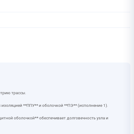
етрию трассы.
изоляцией **ППУ** и оболочкой **ПЭ** (исполнение 1).
ащитной оболочкой** обеспечивает долговечность узла и