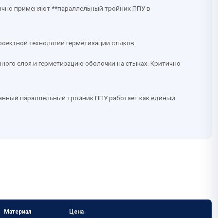
бычно применяют **параллельный тройник ППУ в
роектной технологии герметизации стыков.
ного слоя и герметизацию оболочки на стыках. Критично
ованный параллельный тройник ППУ работает как единый
Материал
Цена