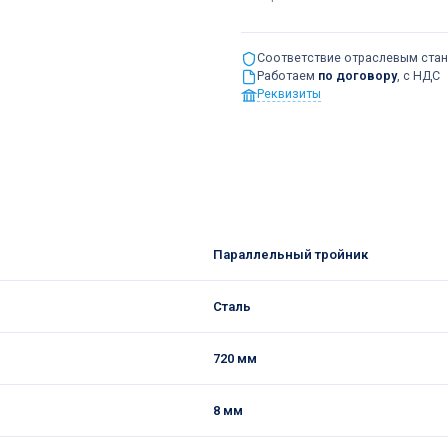
Соответствие отраслевым ста
Работаем
по договору
, с НДС
Реквизиты
Параллельный тройник
Сталь
720 мм
8 мм