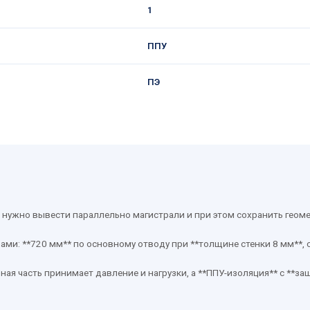
1
ППУ
ПЭ
 нужно вывести параллельно магистрали и при этом сохранить геом
: **720 мм** по основному отводу при **толщине стенки 8 мм**, с 
ая часть принимает давление и нагрузки, а **ППУ-изоляция** с **з