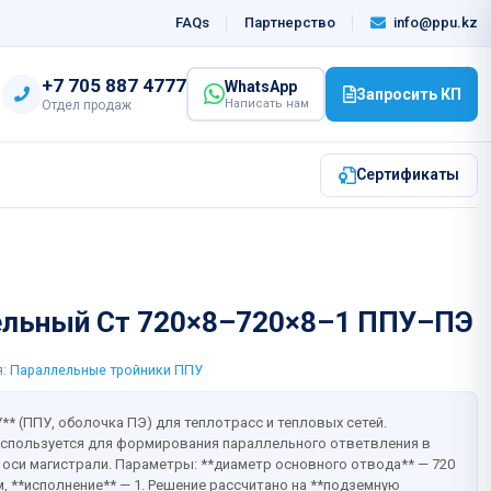
info@ppu.kz
FAQs
Партнерство
‎+7 705 887 4777
WhatsApp
Запросить КП
Написать нам
Отдел продаж
Сертификаты
ельный Ст 720×8–720×8–1 ППУ–ПЭ
я:
Параллельные тройники ППУ
* (ППУ, оболочка ПЭ) для теплотрасс и тепловых сетей.
спользуется для формирования параллельного ответвления в
 оси магистрали. Параметры: **диаметр основного отвода** — 720
м, **исполнение** — 1. Решение рассчитано на **подземную