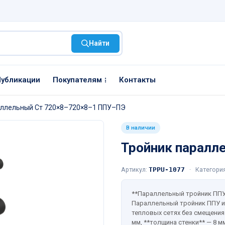
Найти
убликации
Покупателям
Контакты
аллельный Ст 720×8–720×8–1 ППУ–ПЭ
В наличии
Тройник паралл
Артикул:
TPPU-1077
·
Категори
**Параллельный тройник ППУ*
Параллельный тройник ППУ и
тепловых сетях без смещения
мм, **толщина стенки** — 8 м