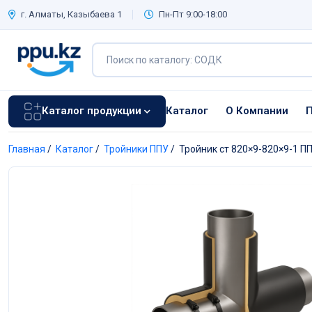
г. Алматы, Казыбаева 1
Пн-Пт 9:00-18:00
Каталог продукции
Каталог
О Компании
П
Главная
/
Каталог
/
Тройники ППУ
/
Тройник ст 820×9-820×9-1 П