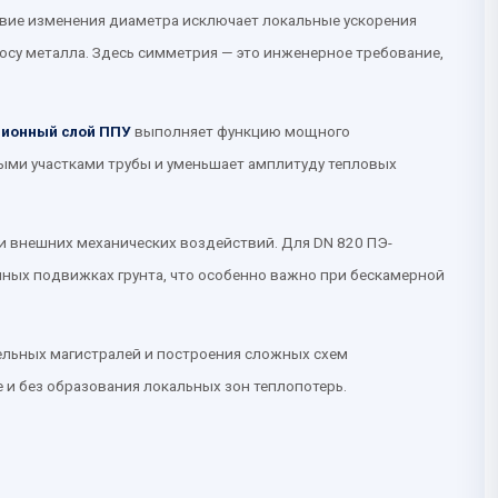
твие изменения диаметра исключает локальные ускорения
осу металла. Здесь симметрия — это инженерное требование,
ционный слой ППУ
выполняет функцию мощного
мыми участками трубы и уменьшает амплитуду тепловых
 и внешних механических воздействий. Для DN 820 ПЭ-
нных подвижках грунта, что особенно важно при бескамерной
ельных магистралей и построения сложных схем
 и без образования локальных зон теплопотерь.