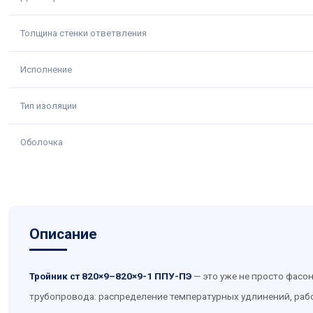
Толщина стенки ответвления
Исполнение
Тип изоляции
Оболочка
Описание
Тройник ст 820×9–820×9-1 ППУ-ПЭ
— это уже не просто фасо
трубопровода: распределение температурных удлинений, рабо