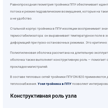
Равнопроходная геометрия тройника ППУ обеспечивает иденти
потока и резкие гидравлические возмущения, которые на так
а не удобство.
Стальной корпус тройника в ППУ-изоляции воспринимает зна
термостабилизатора: он выравнивает температурное поле в 
деформаций при пуско-остановочных режимах. Это критично д
Полиэтиленовая оболочка рассчитана на длительную эксплуат
оболочка также выполняет конструктивную роль — помогает с
прокладке магистралей.
В составе тепловых сетей тройники ППУ DN 820 применяются
теплоснабжения.
Узел тройника в ППУ
позволяет интегрирова
Конструктивная роль узла