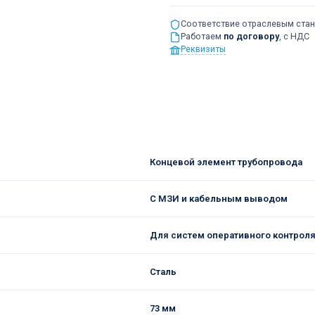
Соответствие отраслевым ста
Работаем
по договору
, с НДС
Реквизиты
Концевой элемент трубопровода
С МЗИ и кабельным выводом
Для систем оперативного контрол
Сталь
73 мм