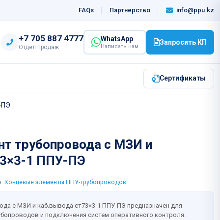
info@ppu.kz
FAQs
Партнерство
‎+7 705 887 4777
WhatsApp
Запросить КП
Написать нам
Отдел продаж
Сертификаты
-ПЭ
нт трубопровода с МЗИ и
73×3-1 ППУ-ПЭ
я:
Концевые элементы ППУ-трубопроводов
да с МЗИ и каб.вывода ст73×3-1 ППУ-ПЭ предназначен для
убопроводов и подключения систем оперативного контроля.