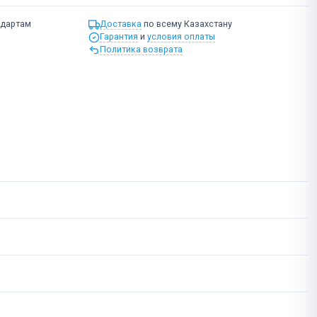
ндартам
Доставка
по всему Казахстану
Гарантия
и
условия оплаты
Политика возврата
я