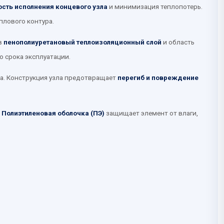
ость исполнения концевого узла
и минимизация теплопотерь.
плового контура.
в
пенополиуретановый теплоизоляционный слой
и область
о срока эксплуатации.
а. Конструкция узла предотвращает
перегиб и повреждение
.
Полиэтиленовая оболочка (ПЭ)
защищает элемент от влаги,