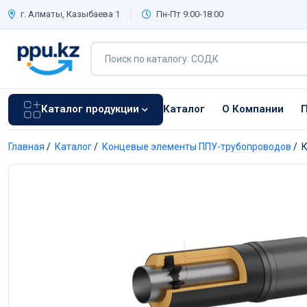
г. Алматы, Казыбаева 1
Пн-Пт 9:00-18:00
Каталог продукции
Каталог
О Компании
П
Главная
/
Каталог
/
Концевые элементы ППУ-трубопроводов
/
К